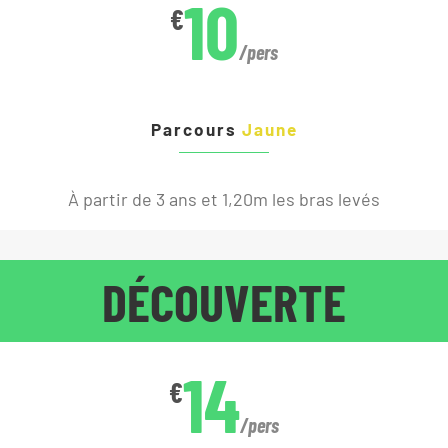
10
€
/pers
Parcours
Jaune
À partir de 3 ans et 1,20m les bras levés
DÉCOUVERTE
14
€
/pers